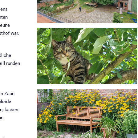
tens
rten
heune
thof war.
dliche
ill
runden
am Zaun
ferde
n, lassen
un