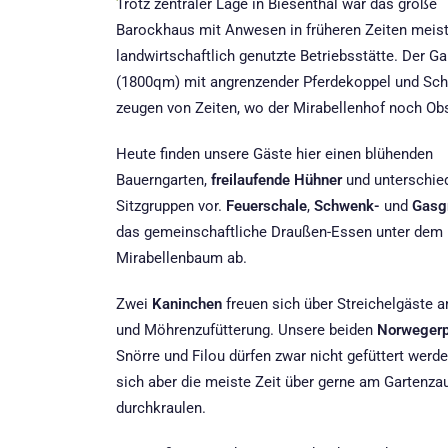
Trotz zentraler Lage in Biesenthal war das große
Barockhaus mit Anwesen in früheren Zeiten meis
landwirtschaftlich genutzte Betriebsstätte. Der Ga
(1800qm) mit angrenzender Pferdekoppel und Sc
zeugen von Zeiten, wo der Mirabellenhof noch Obs
Heute finden unsere Gäste hier einen blühenden
Bauerngarten,
freilaufende Hühner
und unterschie
Sitzgruppen vor.
Feuerschale
,
Schwenk-
und
Gasgr
das gemeinschaftliche Draußen-Essen unter dem
Mirabellenbaum ab.
Zwei
Kaninchen
freuen sich über Streichelgäste 
und Möhrenzufütterung. Unsere beiden
Norwegerp
Snörre und Filou dürfen zwar nicht gefüttert werde
sich aber die meiste Zeit über gerne am Gartenza
durchkraulen.