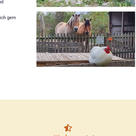
nd
sich gern